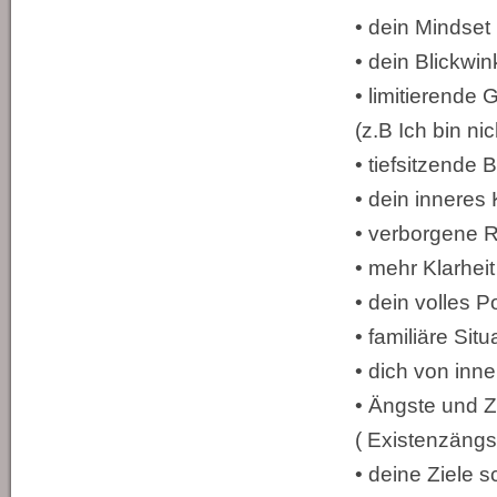
• dein Mindset 
• dein Blickwin
• limitierende
(z.B Ich bin ni
• tiefsitzende
• dein inneres 
• verborgene R
• mehr Klarhei
• dein volles P
• familiäre Sit
• dich von inne
• Ängste und Z
( Existenzängs
• deine Ziele s